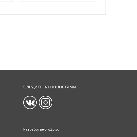
Следите за новостями
Разработано
w2p.su